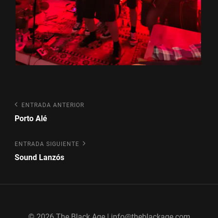
Navegación
Entrada
ENTRADA ANTERIOR
anterior
de
Porto Alé
entradas
Entrada
ENTRADA SIGUIENTE
siguiente
Sound Lanzós
© 2026 The Black Age | info@theblackage.com