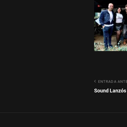
Navegaci
Entrada
ENTRADA ANT
anterior
Sound Lanzós
de
entradas