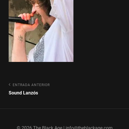
Navegación
Entrada
ENTRADA ANTERIOR
anterior
de
Sound Lanzós
entradas
© 2026 The Black Age | info@theblackage.com