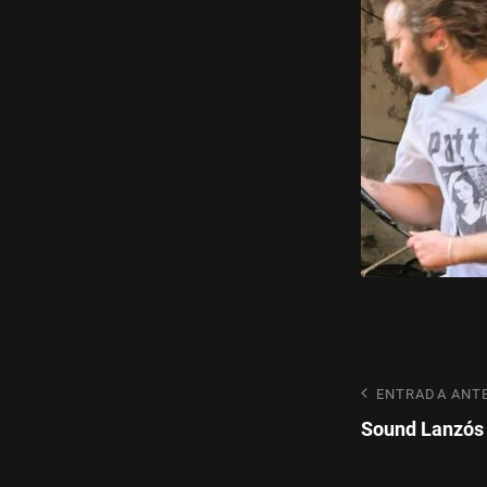
Navegaci
Entrada
ENTRADA ANT
anterior
Sound Lanzós
de
entradas