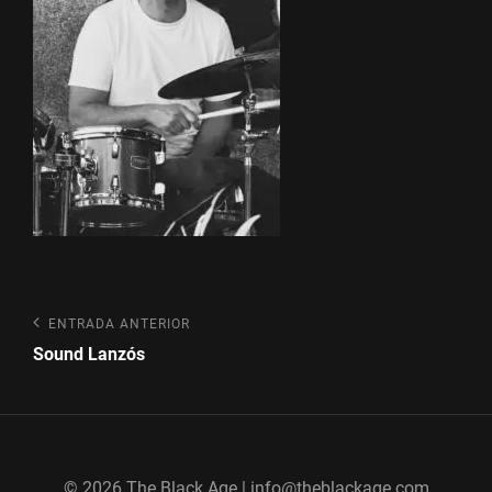
Navegación
Entrada
ENTRADA ANTERIOR
anterior
de
Sound Lanzós
entradas
© 2026 The Black Age | info@theblackage.com