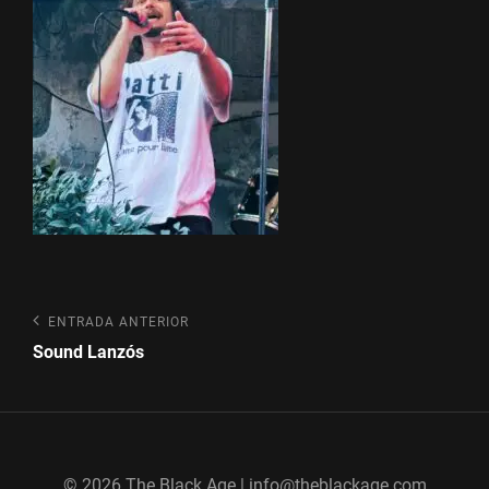
Navegación
Entrada
ENTRADA ANTERIOR
anterior
de
Sound Lanzós
entradas
© 2026 The Black Age | info@theblackage.com