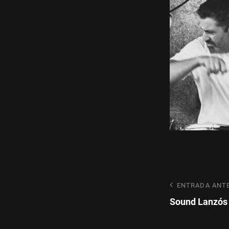
Navegaci
Entrada
ENTRADA ANT
anterior
Sound Lanzós
de
entradas