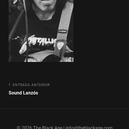
Navegación
Entrada
ENTRADA ANTERIOR
anterior
de
Sound Lanzós
entradas
© 2026 The Black Age | info@theblackage.com