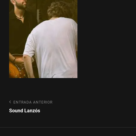
Navegación
Entrada
ENTRADA ANTERIOR
anterior
de
Sound Lanzós
entradas