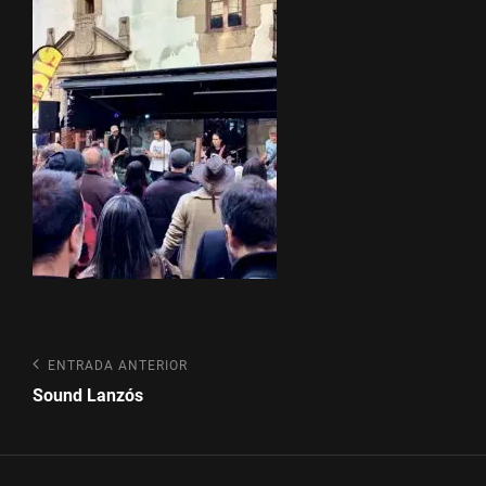
Navegación
Entrada
ENTRADA ANTERIOR
anterior
de
Sound Lanzós
entradas