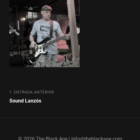
Navegación
Entrada
ENTRADA ANTERIOR
anterior
de
Sound Lanzós
entradas
© 2026 The Black Age | info@theblackage.com